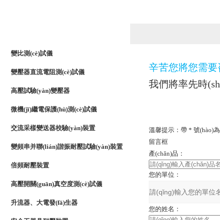
產(chǎn)品列表
PRODUCTS LIST
變比測(cè)試儀
辛苦您將您需要咨詢
變壓器直流電阻測(cè)試儀
我們將率先時(shí
高壓試驗(yàn)變壓器
微機(jī)繼電保護(hù)測(cè)試儀
交流采樣變送器校驗(yàn)裝置
溫馨提示：帶
*
號(hào)為
留言框
變頻串并聯(lián)諧振耐壓試驗(yàn)裝置
產(chǎn)品：
倍頻耐壓裝置
您的單位：
高壓開關(guān)真空度測(cè)試儀
升流器、大電發(fā)生器
您的姓名：